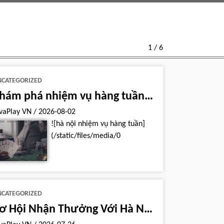
1 / 6
NCATEGORIZED
Khám phá nhiệm vụ hàng tuần tại Hà Nội và cơ hội nhận thưởng hấp dẫn
ivaPlay VN
/
2026-08-02
![hà nội nhiệm vụ hàng tuần]
(/static/files/media/0
NCATEGORIZED
Cơ Hội Nhận Thưởng Với Hà Nội Nhiệm Vụ Hàng Tuần