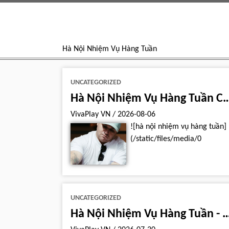
Hà Nội Nhiệm Vụ Hàng Tuần
UNCATEGORIZED
Hà Nội Nhiệm Vụ Hàng Tuần Cập 
VivaPlay VN
/
2026-08-06
![hà nội nhiệm vụ hàng tuần]
(/static/files/media/0
UNCATEGORIZED
Hà Nội Nhiệm Vụ Hàng Tuần - Cập Nh