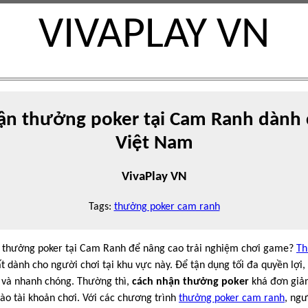
VIVAPLAY VN
n thưởng poker tại Cam Ranh dành 
Việt Nam
VivaPlay VN
Tags:
thưởng poker cam ranh
n thưởng poker tại Cam Ranh để nâng cao trải nghiệm chơi game?
Th
 dành cho người chơi tại khu vực này. Để tận dụng tối đa quyền lợi,
 và nhanh chóng. Thường thì,
cách nhận thưởng poker
khá đơn giản
ào tài khoản chơi. Với các chương trình
thưởng poker cam ranh
, ng