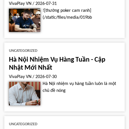
VivaPlay VN
/
2026-07-31
![thưởng poker cam ranh]
(/static/files/media/019bb
UNCATEGORIZED
Hà Nội Nhiệm Vụ Hàng Tuần - Cập
Nhật Mới Nhất
VivaPlay VN
/
2026-07-30
Hà Nội nhiệm vụ hàng tuần luôn là một
chủ đề nóng
UNCATEGORIZED