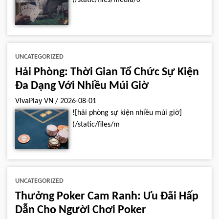
(/static/files/media/0
UNCATEGORIZED
Hải Phòng: Thời Gian Tổ Chức Sự Kiện
Đa Dạng Với Nhiều Múi Giờ
VivaPlay VN
/
2026-08-01
![hải phòng sự kiện nhiều múi giờ]
(/static/files/m
UNCATEGORIZED
Thưởng Poker Cam Ranh: Ưu Đãi Hấp
Dẫn Cho Người Chơi Poker