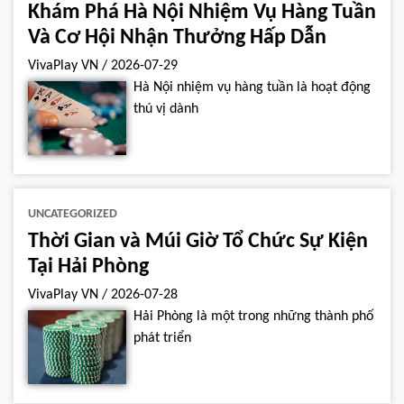
Khám Phá Hà Nội Nhiệm Vụ Hàng Tuần
Và Cơ Hội Nhận Thưởng Hấp Dẫn
VivaPlay VN
/
2026-07-29
Hà Nội nhiệm vụ hàng tuần là hoạt động
thú vị dành
UNCATEGORIZED
Thời Gian và Múi Giờ Tổ Chức Sự Kiện
Tại Hải Phòng
VivaPlay VN
/
2026-07-28
Hải Phòng là một trong những thành phố
phát triển