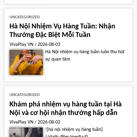
UNCATEGORIZED
Hà Nội Nhiệm Vụ Hàng Tuần: Nhận
Thưởng Đặc Biệt Mỗi Tuần
VivaPlay VN
/
2026-08-03
Hà Nội nhiệm vụ hàng tuần luôn thu hút
sự quan tâm
UNCATEGORIZED
Khám phá nhiệm vụ hàng tuần tại Hà
Nội và cơ hội nhận thưởng hấp dẫn
VivaPlay VN
/
2026-08-02
![hà nội nhiệm vụ hàng tuần]