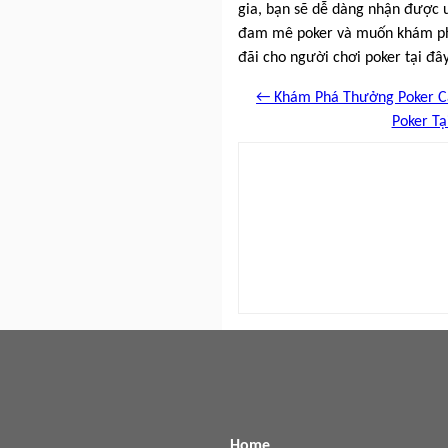
gia, bạn sẽ dễ dàng nhận được ư
đam mê poker và muốn khám phá
đãi cho người chơi poker tại đây
← Khám Phá Thưởng Poker C
Poker Tạ
Home