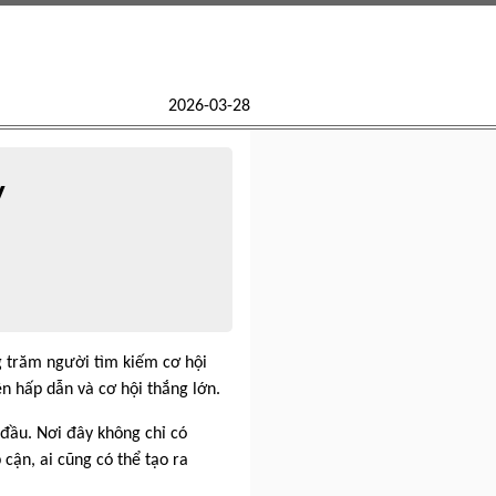
2026-03-28
y
g trăm người tìm kiếm cơ hội
ện hấp dẫn và cơ hội thắng lớn.
 đầu. Nơi đây không chỉ có
cận, ai cũng có thể tạo ra