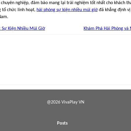
c chuyên nghiệp, đảm bảo mang lại trải nghiệm tốt nhất cho khách 
 tổ chức linh hoạt,
hải phòng sự kiện nhiều múi giờ
đã khẳng định vị
 Nam.
 Sự Kiện Nhiều Múi Giờ
Khám Phá Hải Phòng và 
@2026 VivaPlay VN
Posts