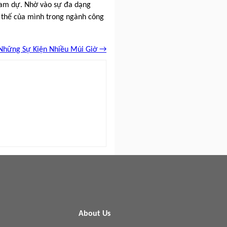
tham dự. Nhờ vào sự đa dạng
 thế của mình trong ngành công
Những Sự Kiện Nhiều Múi Giờ →
About Us