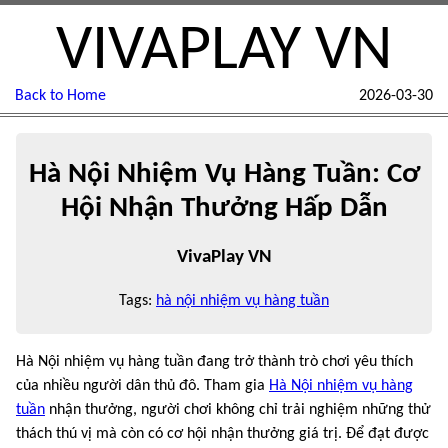
VIVAPLAY VN
Back to Home
2026-03-30
Hà Nội Nhiệm Vụ Hàng Tuần: Cơ
Hội Nhận Thưởng Hấp Dẫn
VivaPlay VN
Tags:
hà nội nhiệm vụ hàng tuần
Hà Nội nhiệm vụ hàng tuần đang trở thành trò chơi yêu thích
của nhiều người dân thủ đô. Tham gia
Hà Nội nhiệm vụ hàng
tuần
nhận thưởng, người chơi không chỉ trải nghiệm những thử
thách thú vị mà còn có cơ hội nhận thưởng giá trị. Để đạt được