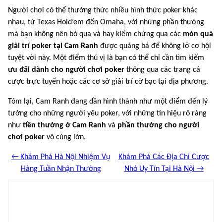
Người chơi có thể thưởng thức nhiều hình thức poker khác
nhau, từ Texas Hold’em đến Omaha, với những phần thưởng
mà bạn không nên bỏ qua và hãy kiểm chứng qua các
món quà
giải trí poker tại Cam Ranh
được quảng bá để không lỡ cơ hội
tuyệt vời này. Một điểm thú vị là bạn có thể chỉ cần tìm kiếm
ưu đãi dành cho người chơi poker
thông qua các trang cá
cược trực tuyến hoặc các cơ sở giải trí cờ bạc tại địa phương.
Tóm lại, Cam Ranh đang dần hình thành như một điểm đến lý
tưởng cho những người yêu poker, với những tín hiệu rõ ràng
như
tiền thưởng ở Cam Ranh
và
phần thưởng cho người
chơi poker
vô cùng lớn.
← Khám Phá Hà Nội Nhiệm Vụ
Khám Phá Các Địa Chỉ Cược
Hàng Tuần Nhận Thưởng
Nhỏ Uy Tín Tại Hà Nội →