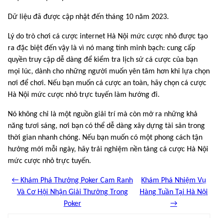
Dữ liệu đã được cập nhật đến tháng 10 năm 2023.
Lý do trò chơi cá cược internet Hà Nội mức cược nhỏ được tạo
ra đặc biệt đến vậy là vì nó mang tính minh bạch: cung cấp
quyền truy cập dễ dàng để kiểm tra lịch sử cá cược của bạn
mọi lúc, dành cho những người muốn yên tâm hơn khi lựa chọn
nơi để chơi. Nếu bạn muốn cá cược an toàn, hãy chọn cá cược
Hà Nội mức cược nhỏ trực tuyến làm hướng đi.
Nó không chỉ là một nguồn giải trí mà còn mở ra những khả
năng tươi sáng, nơi bạn có thể dễ dàng xây dựng tài sản trong
thời gian nhanh chóng. Nếu bạn muốn có một phong cách tận
hưởng mới mỗi ngày, hãy trải nghiệm nền tảng cá cược Hà Nội
mức cược nhỏ trực tuyến.
← Khám Phá Thưởng Poker Cam Ranh
Khám Phá Nhiệm Vụ
Và Cơ Hội Nhận Giải Thưởng Trong
Hàng Tuần Tại Hà Nội
Poker
→