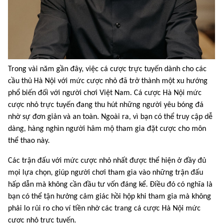
Trong vài năm gần đây, việc cá cược trực tuyến dành cho các
cầu thủ Hà Nội với mức cược nhỏ đã trở thành một xu hướng
phổ biến đối với người chơi Việt Nam. Cá cược Hà Nội mức
cược nhỏ trực tuyến đang thu hút những người yêu bóng đá
nhờ sự đơn giản và an toàn. Ngoài ra, vì bạn có thể truy cập dễ
dàng, hàng nghìn người hâm mộ tham gia đặt cược cho môn
thể thao này.
Các trận đấu với mức cược nhỏ nhất được thể hiện ở đầy đủ
mọi lựa chọn, giúp người chơi tham gia vào những trận đấu
hấp dẫn mà không cần đầu tư vốn đáng kể. Điều đó có nghĩa là
bạn có thể tận hưởng cảm giác hồi hộp khi tham gia mà không
phải lo rủi ro cho ví tiền nhờ các trang cá cược Hà Nội mức
cược nhỏ trực tuyến.