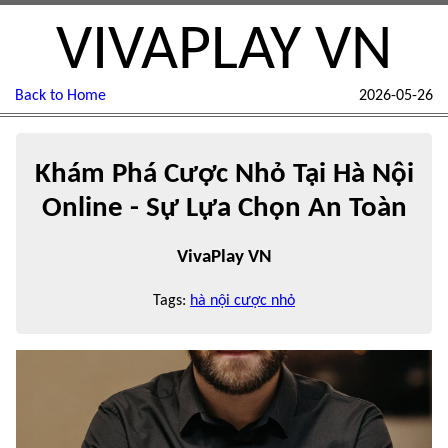
VIVAPLAY VN
Back to Home
2026-05-26
Khám Phá Cược Nhỏ Tại Hà Nội
Online - Sự Lựa Chọn An Toàn
VivaPlay VN
Tags:
hà nội cược nhỏ