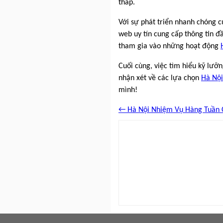
thấp.
Với sự phát triển nhanh chóng c
web uy tín cung cấp thông tin đ
tham gia vào những hoạt động
Cuối cùng, việc tìm hiểu kỹ lưỡ
nhận xét về các lựa chọn
Hà Nội
mình!
← Hà Nội Nhiệm Vụ Hàng Tuần 