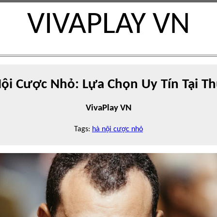
VIVAPLAY VN
ội Cược Nhỏ: Lựa Chọn Uy Tín Tại T
VivaPlay VN
Tags:
hà nội cược nhỏ