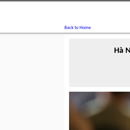
Back to Home
Hà N