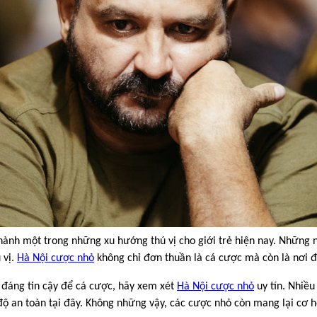
hành một trong những xu hướng thú vị cho giới trẻ hiện nay. Những 
 vị.
Hà Nội cược nhỏ
không chỉ đơn thuần là cá cược mà còn là nơi đ
đáng tin cậy để cá cược, hãy xem xét
Hà Nội cược nhỏ
uy tín. Nhiều
ộ an toàn tại đây. Không những vậy, các cược nhỏ còn mang lại cơ hộ