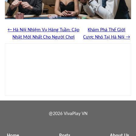
← Hà Nội Nhiệm Vụ Hàng Tuần: Cập
Khám Phá Thế Giới
Nhật Mới Nhất Cho Người Chơi
Cược Nhỏ Tại Hà Nội →
@2026 VivaPlay VN
Home
Posts
About Us