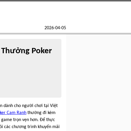
2026-04-05
 Thưởng Poker
n dành cho người chơi tại Việt
ker Cam Ranh
thường đi kèm
i game trọn vẹn hơn. Để thực
dõi các chương trình khuyến mãi