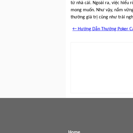
từ nhà cái. Ngoài ra, việc hiểu 
mong muốn. Như vậy, nắm vữn
thưởng giá trị cũng như trải ng
← Hướng Dẫn Thưởng Poker Ca
Home