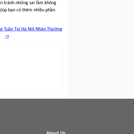
ạn tránh những sai lầm không
giúp bạn có thêm nhiều phần
g Tuần Tại Hà Nội Nhận Thưởng
→
About Us