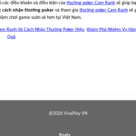
rõ các điều khoản và điều kiện của
thưởng poker Cam Ranh
sẽ giúp b
g
cách nhận thưởng poker
và tham gia
thưởng poker Cam Ranh
sẽ 
hiệm chơi game suôn sẻ hơn tại Việt Nam.
m Ranh Và Cách Nhận Thưởng Poker Hiệu
Khám Phá Nhiệm Vụ Hàn
Quả
@2026 VivaPlay VN
Posts